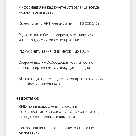
Информация на радиометке устарела? Ее всегда
можно перезаписать
Объем памяти RFID-метки достигает 10 000 байт
Радиометки не боятся мороза, механических
контактов, химического воздействия
Радиус считывания RFID-меток – до 100 м
Современное RFID-оборудование с легкостью
считает радиометки на движущихся предмета
Метки защищены от подделок: создать фальшивку
практически невозможно
Недостатки:
RFID-метки подвержены помехам в
электромагнитных полях: сигнал экранируется,
проходя через металл и жидкости
Поврежденная метка становится совершенно
бесполезной