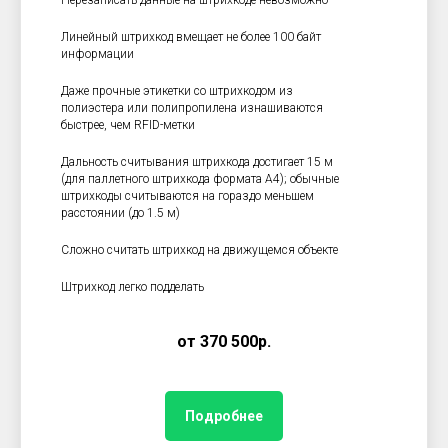
Перезаписать данные на штрихкоде невозможно
Линейный штрихкод вмещает не более 100 байт
информации
Даже прочные этикетки со штрихкодом из
полиэстера или полипропилена изнашиваются
быстрее, чем RFID-метки
Дальность считывания штрихкода достигает 15 м
(для паллетного штрихкода формата А4); обычные
штрихкоды считываются на гораздо меньшем
расстоянии (до 1.5 м)
Сложно считать штрихкод на движущемся объекте
Штрихкод легко подделать
от 370 500р.
Подробнее